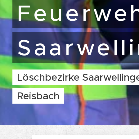
Feuerwe
Saarwell
Löschbezirke Saarwelling
Reisbach