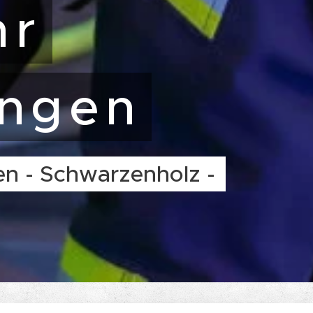
hr
ingen
en - Schwarzenholz -