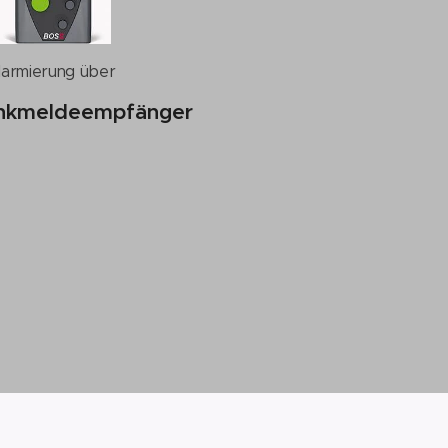
larmierung über
nkmeldeempfänger