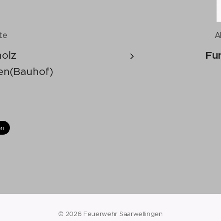
te
A
olz
Fu
gen(Bauhof)
© 2026 Feuerwehr Saarwellingen