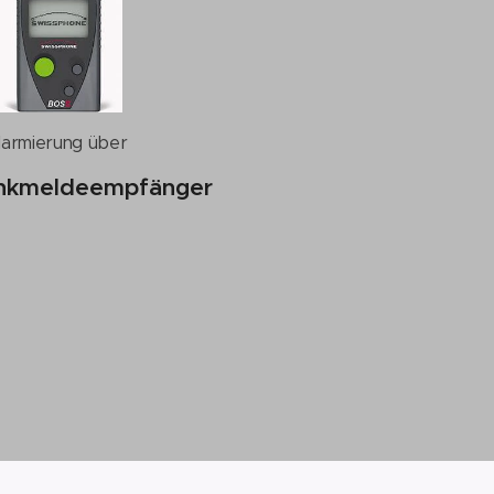
larmierung über
nkmeldeempfänger