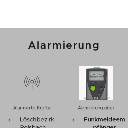
Alarmierung
Alarmierte Kräfte
Alarmierung über
Löschbezirk
Funkmeldeem
Reisbach
pfänger