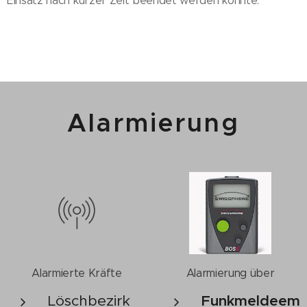
Einsatz nach kurzer Zeit beendet werden konnte.
Alarmierung
Alarmierte Kräfte
Alarmierung über
Löschbezirk
Funkmeldeem