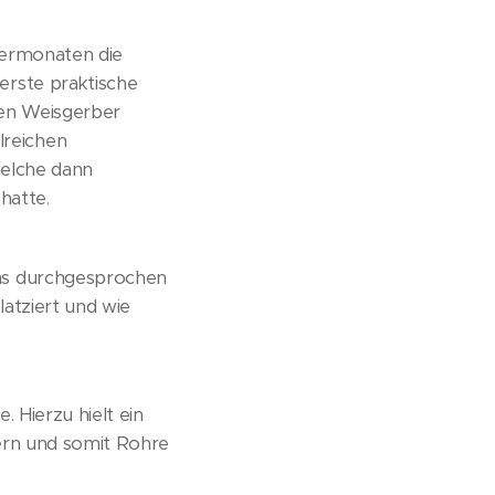
termonaten die
erste praktische
gen Weisgerber
lreichen
welche dann
hatte.
mas durchgesprochen
atziert und wie
 Hierzu hielt ein
uern und somit Rohre