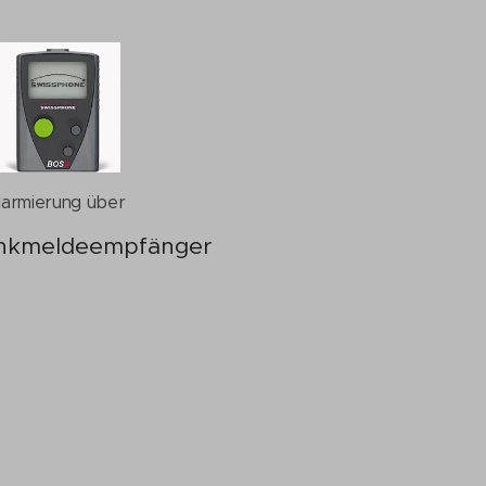
larmierung über
nkmeldeempfänger