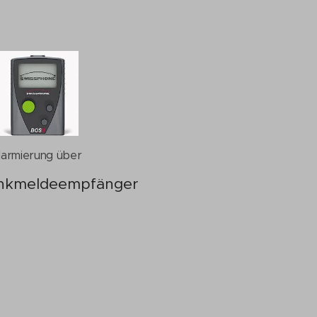
larmierung über
nkmeldeempfänger