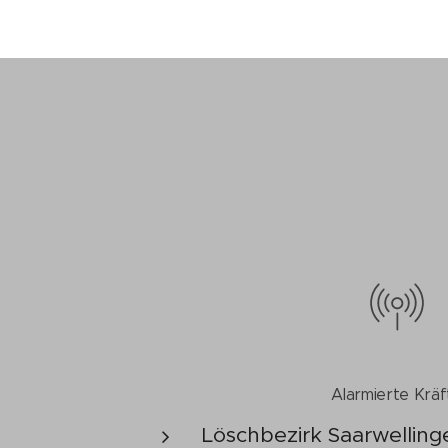
Alarmierte Kräf
Löschbezirk Saarwelling