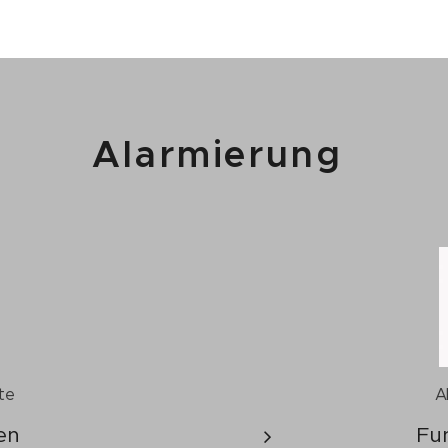
Alarmierung
te
A
en
Fu