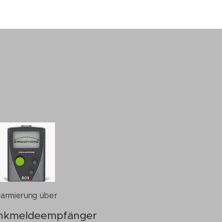
larmierung über
nkmeldeempfänger