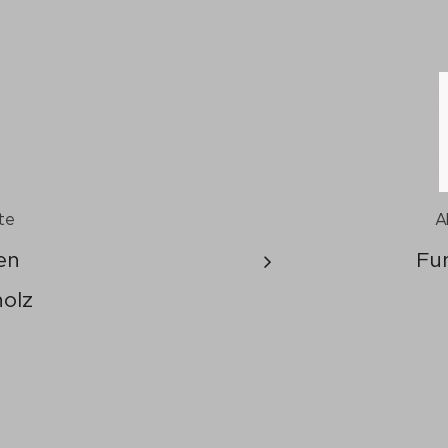
te
A
en
Fu
olz