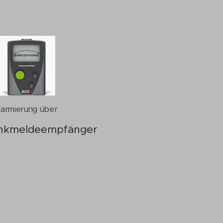
larmierung über
nkmeldeempfänger