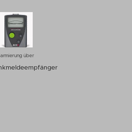
larmierung über
nkmeldeempfänger