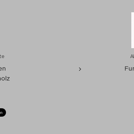
te
A
en
Fu
olz