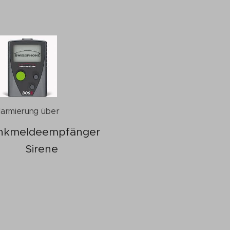
larmierung über
nkmeldeempfänger
Sirene