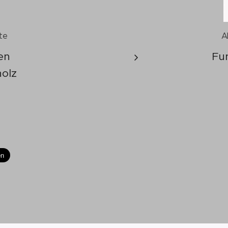
te
A
en
Fu
olz