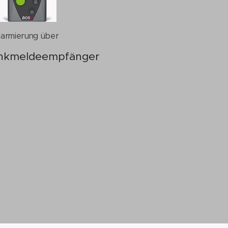
larmierung über
nkmeldeempfänger