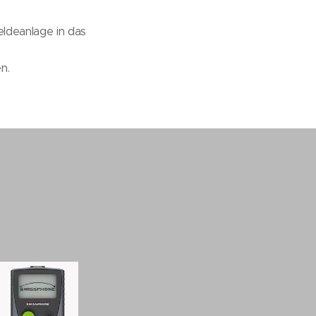
ldeanlage in das
n.