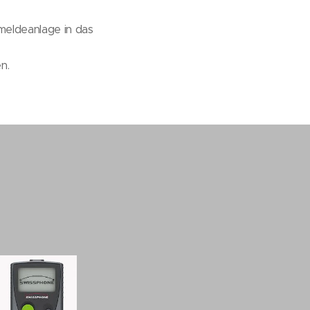
meldeanlage in das
n.