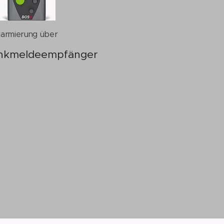
larmierung über
nkmeldeempfänger