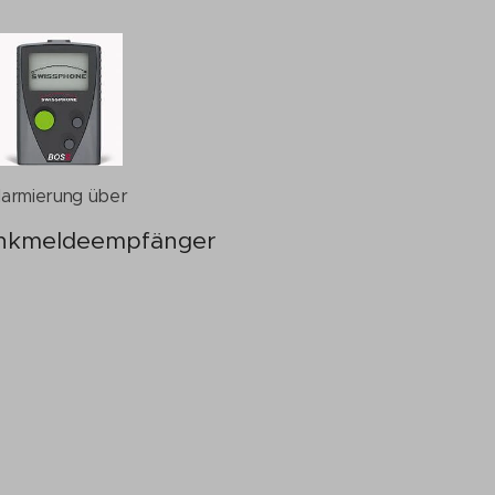
larmierung über
nkmeldeempfänger