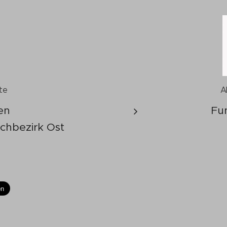
te
A
en
Fu
chbezirk Ost